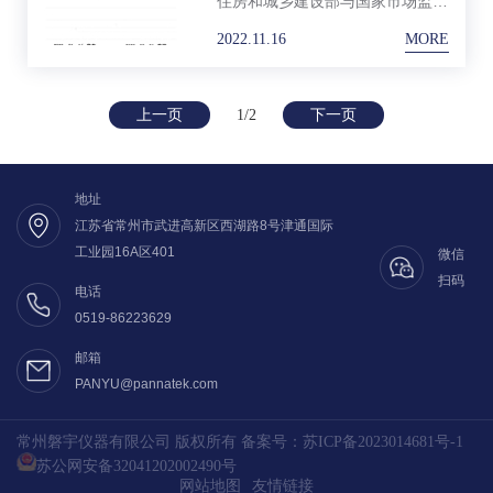
住房和城乡建设部与国家市场监督
管理总局联合发布了中华人民共和
2022.11.16
MORE
国国家标准GB 50325-2020《民
用建筑工程室内环境污染控制标
准》。
上一页
1/2
下一页
地址
江苏省常州市武进高新区西湖路8号津通国际
工业园16A区401
微信
扫码
电话
0519-86223629
邮箱
PANYU@pannatek.com
常州磐宇仪器有限公司 版权所有 备案号：
苏ICP备2023014681号-1
苏公网安备32041202002490号
网站地图
友情链接