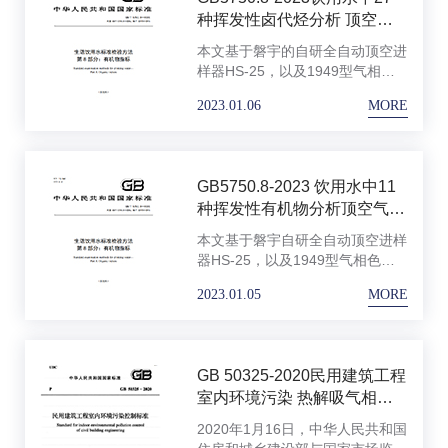
种挥发性卤代烃分析 顶空气
相色谱法
本文基于磐宇的自研全自动顶空进
样器HS-25，以及1949型气相色
谱仪对27种卤代烃进行分析，采
2023.01.06
MORE
用ECD检测器，线性、检出限、
加标回收率均符合相关要求。以下
详细描述了标准曲线的建立、方法
的验证等内容。
GB5750.8-2023 饮用水中11
种挥发性有机物分析顶空气相
色谱法
本文基于磐宇自研全自动顶空进样
器HS-25，以及1949型气相色谱
仪对11种卤代烃进行分析，采用
2023.01.05
MORE
FID检测器，线性、检出限、加标
回收率均符合相关要求。
GB 50325-2020民用建筑工程
室内环境污染 热解吸气相色
谱法
2020年1月16日，中华人民共和国